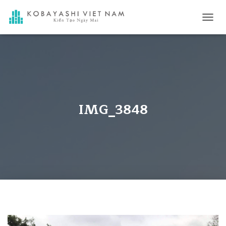
ナ
ビ
ゲ
ー
シ
ョ
ン
を
切
IMG_3848
り
替
え