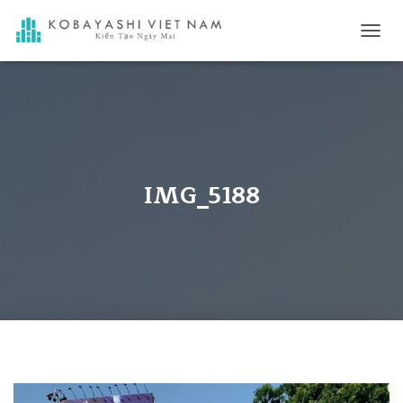
ナ
ビ
ゲ
ー
シ
ョ
ン
を
切
IMG_5188
り
替
え