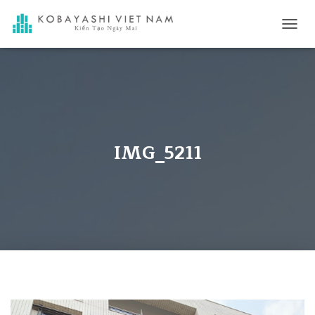
ナ
ビ
ゲ
ー
シ
ョ
ン
を
切
IMG_5211
り
替
え