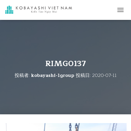
ナ
ビ
ゲ
ー
シ
ョ
ン
を
切
RIMG0137
り
替
投稿者:
kobayashi-1group
投稿日:
2020-07-11
え