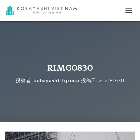
ナ
ビ
ゲ
ー
シ
ョ
ン
を
切
RIMG0830
り
替
投稿者:
kobayashi-1group
投稿日:
2020-07-11
え