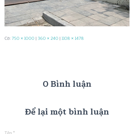
Cỡ:
750 × 1000
|
360 × 240
|
1108 × 1478
0 Bình luận
Để lại một bình luận
Tên
*