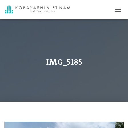
C
H
U
Y
Ể
N
Đ
Ổ
I
IMG_5185
D
A
N
H
M
Ụ
C
C
H
Í
N
H