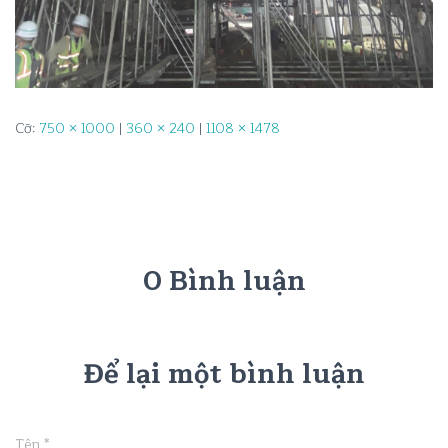
Cỡ:
750 × 1000
|
360 × 240
|
1108 × 1478
0 Bình luận
Để lại một bình luận
Tên
*