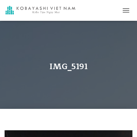
C
H
U
Y
Ể
N
Đ
Ổ
I
IMG_5191
D
A
N
H
M
Ụ
C
C
H
Í
N
H