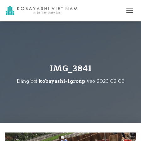
C
H
U
Y
Ể
N
Đ
Ổ
I
IMG_3841
D
A
Đăng bởi
kobayashi-1group
vào
2023-02-02
N
H
M
Ụ
C
C
H
Í
N
H