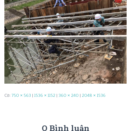
Cỡ:
750 × 563
|
1536 × 1152
|
360 × 240
|
2048 × 1536
0 Bình luận