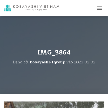
C
H
U
Y
Ể
N
Đ
Ổ
I
IMG_3864
D
A
Đăng bởi
kobayashi-1group
vào
2023-02-02
N
H
M
Ụ
C
C
H
Í
N
H