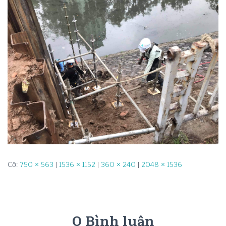
Cỡ:
750 × 563
|
1536 × 1152
|
360 × 240
|
2048 × 1536
0 Bình luận