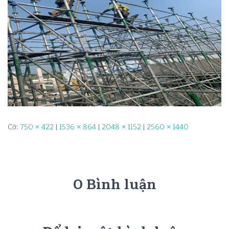
Cỡ:
750 × 422
|
1536 × 864
|
2048 × 1152
|
2560 × 1440
0 Bình luận