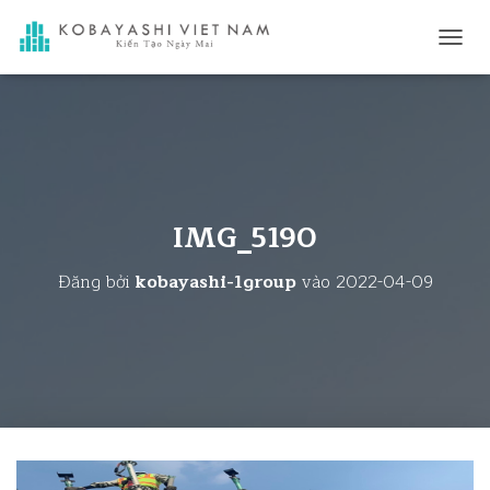
C
H
U
Y
Ể
N
Đ
Ổ
I
IMG_5190
D
A
Đăng bởi
kobayashi-1group
vào
2022-04-09
N
H
M
Ụ
C
C
H
Í
N
H