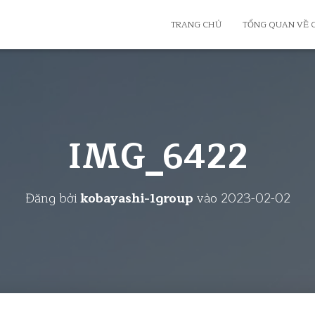
TRANG CHỦ
TỔNG QUAN VỀ
IMG_6422
Đăng bởi
kobayashi-1group
vào
2023-02-02