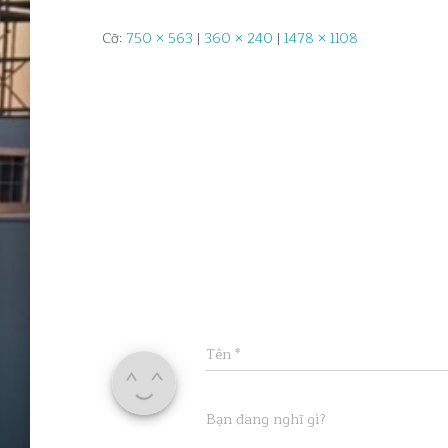
Cỡ:
750 × 563
|
360 × 240
|
1478 × 1108
Tên
*
Bạn đang nghĩ gì?