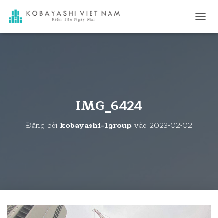
C
H
U
Y
Ể
N
Đ
Ổ
I
IMG_6424
D
A
Đăng bởi
kobayashi-1group
vào
2023-02-02
N
H
M
Ụ
C
C
H
Í
N
H