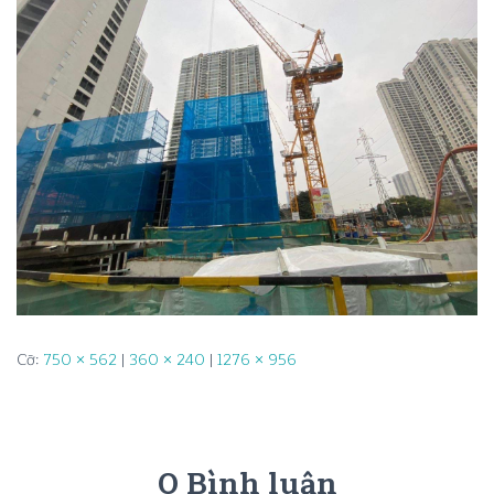
Cỡ:
750 × 562
|
360 × 240
|
1276 × 956
0 Bình luận