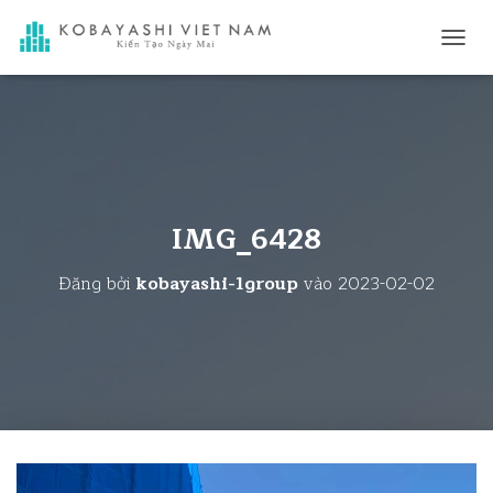
C
H
U
Y
Ể
N
Đ
Ổ
I
IMG_6428
D
A
Đăng bởi
kobayashi-1group
vào
2023-02-02
N
H
M
Ụ
C
C
H
Í
N
H