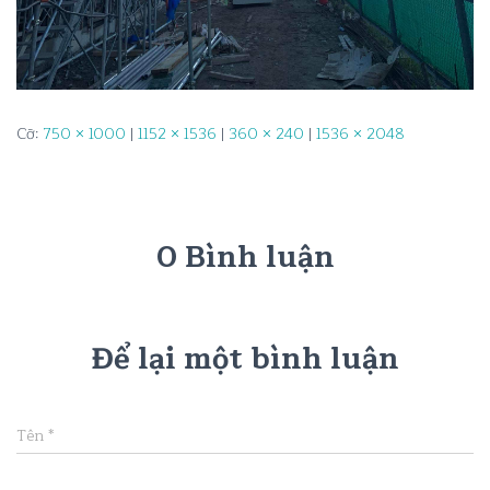
Cỡ:
750 × 1000
|
1152 × 1536
|
360 × 240
|
1536 × 2048
0 Bình luận
Để lại một bình luận
Tên
*