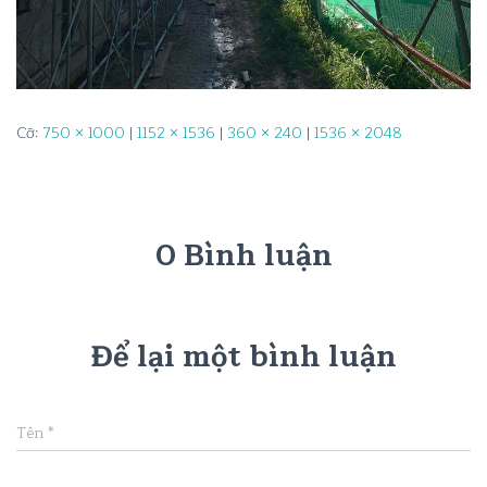
Cỡ:
750 × 1000
|
1152 × 1536
|
360 × 240
|
1536 × 2048
0 Bình luận
Để lại một bình luận
Tên
*