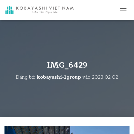
C
H
U
Y
Ể
N
Đ
Ổ
I
IMG_6429
D
A
Đăng bởi
kobayashi-1group
vào
2023-02-02
N
H
M
Ụ
C
C
H
Í
N
H