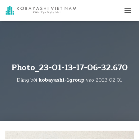
C
H
U
Y
Ể
N
Đ
Ổ
I
Photo_23-01-13-17-06-32.670
D
A
Đăng bởi
kobayashi-1group
vào
2023-02-01
N
H
M
Ụ
C
C
H
Í
N
H