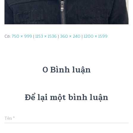
Cỡ:
750 × 999
|
1153 × 1536
|
360 × 240
|
1200 × 1599
0 Bình luận
Để lại một bình luận
Tên
*